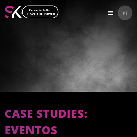
Parceria Solfut
PT
I HAVE THE POWER
CASE STUDIES:
EVENTOS