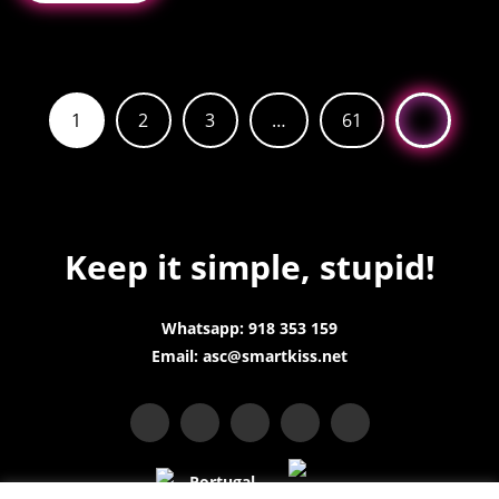
1
2
3
…
61
Keep it simple, stupid!
Whatsapp: 918 353 159
Email: asc@smartkiss.net