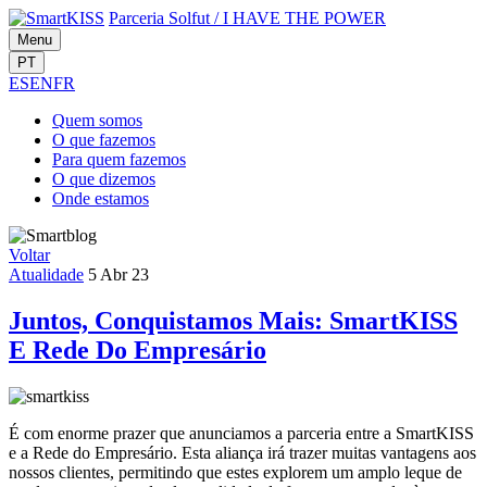
Parceria Solfut
/
I HAVE THE POWER
Menu
PT
ES
EN
FR
Quem
somos
O que
fazemos
Para quem
fazemos
O que
dizemos
Onde
estamos
Voltar
Atualidade
5 Abr 23
Juntos, Conquistamos Mais: SmartKISS
E Rede Do Empresário
É com enorme prazer que anunciamos a parceria entre a SmartKISS
e a Rede do Empresário. Esta aliança irá trazer muitas vantagens aos
nossos clientes, permitindo que estes explorem um amplo leque de