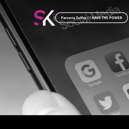
Parceria Solfut
/
I HAVE THE POWER