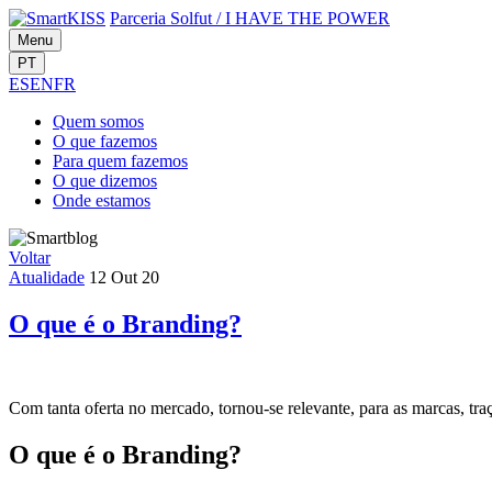
Parceria Solfut
/
I HAVE THE POWER
Menu
PT
ES
EN
FR
Quem
somos
O que
fazemos
Para quem
fazemos
O que
dizemos
Onde
estamos
Voltar
Atualidade
12 Out 20
O que é o Branding?
Com tanta oferta no mercado, tornou-se relevante, para as marcas, tra
O que é o Branding?