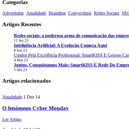
Categorias
Advertising
Atualidade
Branding
Copywriting
Redes Sociais
SE
Artigos Recentes
Redes sociais: a poderosa arma de comunicação das empre
11 Set 23
Inteligência Artificial: A Evolução Começa Aqui
8 Jun 23
Unidos Pela Excelência Profissional: SmartKISS E George Ca
4 Mai 23
Juntos, Conquistamos Mais: SmartKISS E Rede Do Empre
5 Abr 23
Artigos relacionados
Atualidade
1 Dez 14
O fenómeno Cyber Monday
Ler Artigo