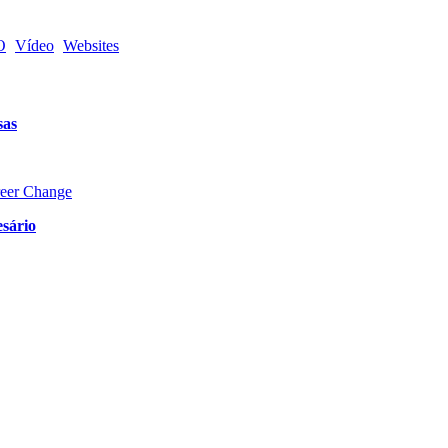
O
Vídeo
Websites
sas
reer Change
sário