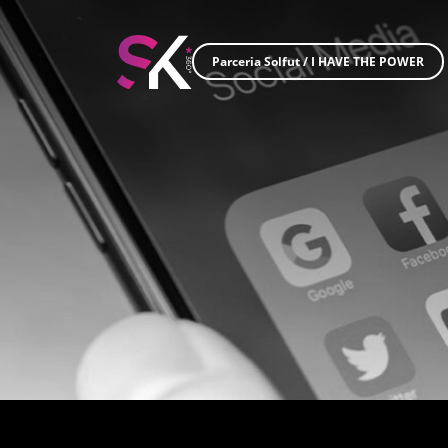
Parceria Solfut
/
I HAVE THE POWER