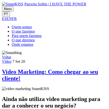
Parceria Solfut
/
I HAVE THE POWER
Menu
PT
ES
EN
FR
Quem
somos
O que
fazemos
Para quem
fazemos
O que
dizemos
Onde
estamos
Voltar
Vídeo
7 Set 20
Video Marketing: Como chegar ao seu
cliente!
Ainda não utiliza video marketing para
dar a conhecer o seu negócio?