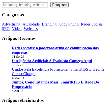
Pesquisar
Pesquisar
Categorias
Advertising
Atualidade
Branding
Copywriting
Redes Sociais
SEO
Vídeo
Websites
Artigos Recentes
Redes sociais: a poderosa arma de comunicação das
empresas
11 Set 23
Inteligência Artificial: A Evolução Começa Aqui
8 Jun 23
Unidos Pela Excelência Profissional: SmartKISS E George
Career Change
4 Mai 23
Juntos, Conquistamos Mais: SmartKISS E Rede Do
Empresário
5 Abr 23
Artigos relacionados