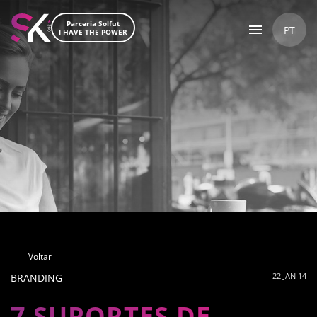
Parceria Solfut
PT
I HAVE THE POWER
Voltar
22 JAN 14
BRANDING
7 SUPORTES DE