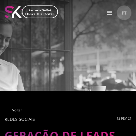
Parceria Solfut
PT
I HAVE THE POWER
Voltar
12 FEV 21
REDES SOCIAIS
GERAÇÃO DE LEADS