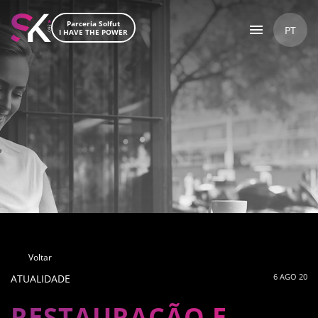
Parceria Solfut
PT
I HAVE THE POWER
Voltar
6 AGO 20
ATUALIDADE
RESTAURAÇÃO E