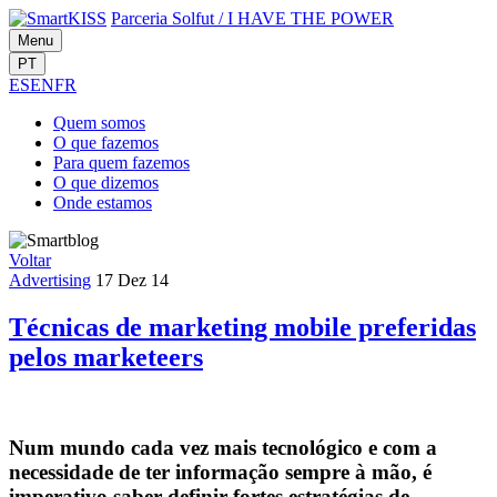
Parceria Solfut
/
I HAVE THE POWER
Menu
PT
ES
EN
FR
Quem
somos
O que
fazemos
Para quem
fazemos
O que
dizemos
Onde
estamos
Voltar
Advertising
17 Dez 14
Técnicas de marketing mobile preferidas
pelos marketeers
Num mundo cada vez mais tecnológico e com a
necessidade de ter informação sempre à mão, é
imperativo saber definir fortes estratégias de