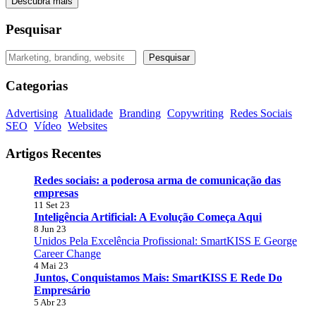
Descubra mais
Pesquisar
Pesquisar
Pesquisar
Categorias
Advertising
Atualidade
Branding
Copywriting
Redes Sociais
SEO
Vídeo
Websites
Artigos Recentes
Redes sociais: a poderosa arma de comunicação das
empresas
11 Set 23
Inteligência Artificial: A Evolução Começa Aqui
8 Jun 23
Unidos Pela Excelência Profissional: SmartKISS E George
Career Change
4 Mai 23
Juntos, Conquistamos Mais: SmartKISS E Rede Do
Empresário
5 Abr 23