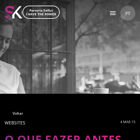
Parceria Solfut
PT
I HAVE THE POWER
Voltar
4 MAR 15
WEBSITES
O QUE FAZER ANTES