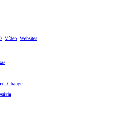
O
Vídeo
Websites
sas
reer Change
sário