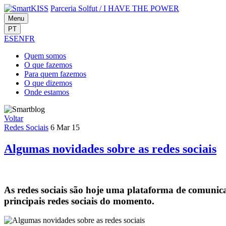
Parceria Solfut
/
I HAVE THE POWER
Menu
PT
ES
EN
FR
Quem
somos
O que
fazemos
Para quem
fazemos
O que
dizemos
Onde
estamos
Voltar
Redes Sociais
6 Mar 15
Algumas novidades sobre as redes sociais
As redes sociais são hoje uma plataforma de comunica
principais redes sociais do momento.