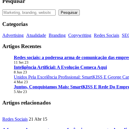
Pesquisar
Pesquisar
Pesquisar
Categorias
Advertising
Atualidade
Branding
Copywriting
Redes Sociais
SE
Artigos Recentes
Redes sociais: a poderosa arma de comunicação das empre
11 Set 23
Inteligência Artificial: A Evolução Começa Aqui
8 Jun 23
Unidos Pela Excelência Profissional: SmartKISS E George Ca
4 Mai 23
Juntos, Conquistamos Mais: SmartKISS E Rede Do Empre
5 Abr 23
Artigos relacionados
Redes Sociais
21 Abr 15