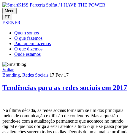
Parceria Solfut
/
I HAVE THE POWER
Menu
PT
ES
EN
FR
Quem
somos
O que
fazemos
Para quem
fazemos
O que
dizemos
Onde
estamos
Voltar
Branding
,
Redes Sociais
17 Fev 17
Tendências para as redes sociais em 2017
Na última década, as redes sociais tornaram-se um dos principais
meios de comunicação e difusão de conteúdos. Mas a questão
prende-se com a atualização permanente que acontece no mundo
digital e que nos obriga a estar atentos a tudo o que se passa porque
as alterações surgem todos os dias. Depois de uma análise profunda,