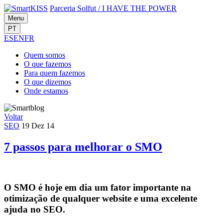
Parceria Solfut
/
I HAVE THE POWER
Menu
PT
ES
EN
FR
Quem
somos
O que
fazemos
Para quem
fazemos
O que
dizemos
Onde
estamos
Voltar
SEO
19 Dez 14
7 passos para melhorar o SMO
O SMO é hoje em dia um fator importante na
otimização de qualquer website e uma excelente
ajuda no SEO.