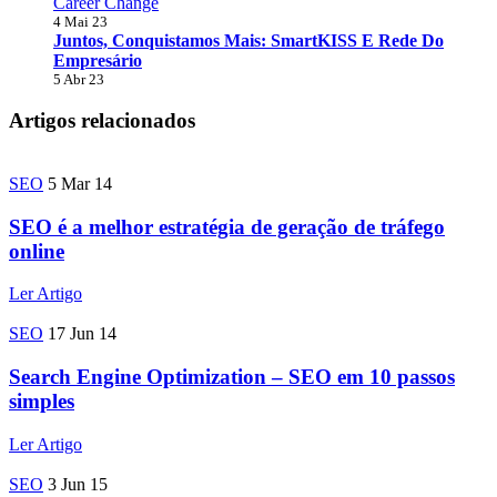
Career Change
4 Mai 23
Juntos, Conquistamos Mais: SmartKISS E Rede Do
Empresário
5 Abr 23
Artigos relacionados
SEO
5 Mar 14
SEO é a melhor estratégia de geração de tráfego
online
Ler Artigo
SEO
17 Jun 14
Search Engine Optimization – SEO em 10 passos
simples
Ler Artigo
SEO
3 Jun 15