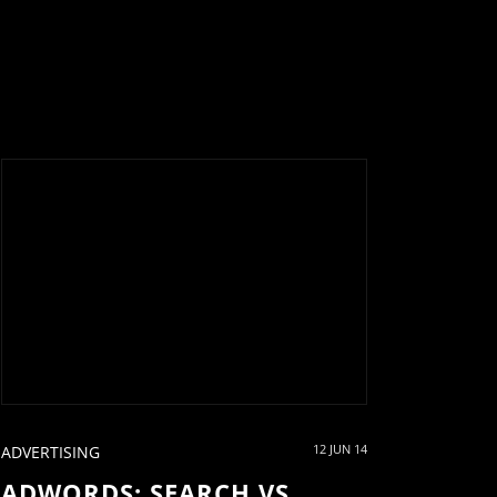
12 JUN 14
ADVERTISING
ADWORDS: SEARCH VS.