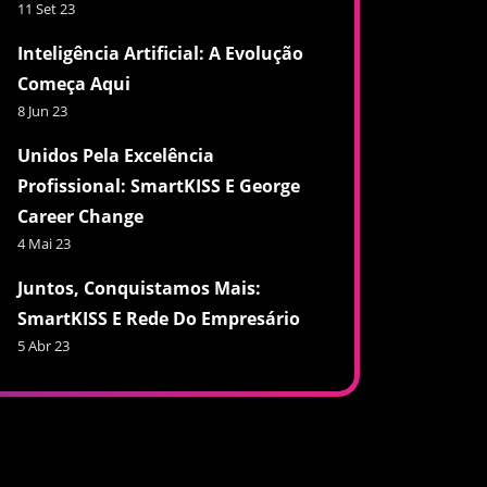
11 Set 23
Inteligência Artificial: A Evolução
Começa Aqui
8 Jun 23
Unidos Pela Excelência
Profissional: SmartKISS E George
Career Change
4 Mai 23
Juntos, Conquistamos Mais:
SmartKISS E Rede Do Empresário
5 Abr 23