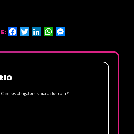
Facebook
Twitter
LinkedIn
WhatsApp
Messenger
E:
RIO
.
Campos obrigatórios marcados com
*