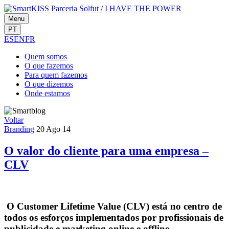
Parceria Solfut
/
I HAVE THE POWER
Menu
PT
ES
EN
FR
Quem
somos
O que
fazemos
Para quem
fazemos
O que
dizemos
Onde
estamos
Voltar
Branding
20 Ago 14
O valor do cliente para uma empresa –
CLV
O Customer Lifetime Value (CLV) está no centro de
todos os esforços implementados por profissionais de
publicidade e marketing online e offline.