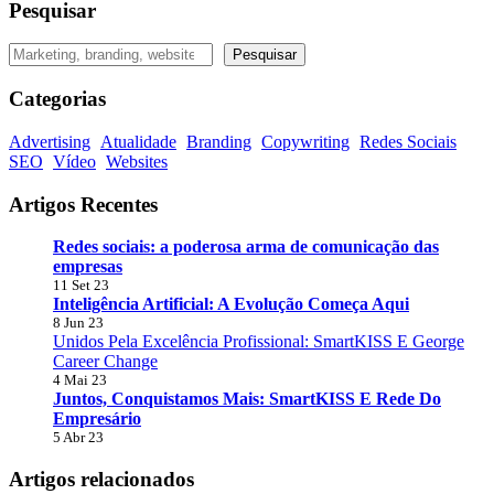
Pesquisar
Pesquisar
Pesquisar
Categorias
Advertising
Atualidade
Branding
Copywriting
Redes Sociais
SEO
Vídeo
Websites
Artigos Recentes
Redes sociais: a poderosa arma de comunicação das
empresas
11 Set 23
Inteligência Artificial: A Evolução Começa Aqui
8 Jun 23
Unidos Pela Excelência Profissional: SmartKISS E George
Career Change
4 Mai 23
Juntos, Conquistamos Mais: SmartKISS E Rede Do
Empresário
5 Abr 23
Artigos relacionados