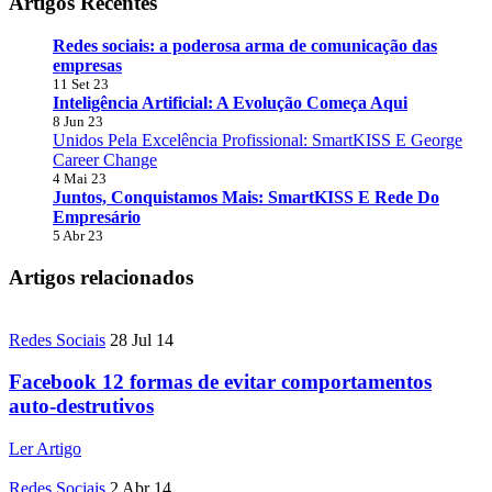
Artigos Recentes
Redes sociais: a poderosa arma de comunicação das
empresas
11 Set 23
Inteligência Artificial: A Evolução Começa Aqui
8 Jun 23
Unidos Pela Excelência Profissional: SmartKISS E George
Career Change
4 Mai 23
Juntos, Conquistamos Mais: SmartKISS E Rede Do
Empresário
5 Abr 23
Artigos relacionados
Redes Sociais
28 Jul 14
Facebook 12 formas de evitar comportamentos
auto-destrutivos
Ler Artigo
Redes Sociais
2 Abr 14