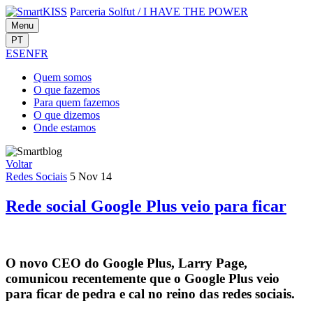
Parceria Solfut
/
I HAVE THE POWER
Menu
PT
ES
EN
FR
Quem
somos
O que
fazemos
Para quem
fazemos
O que
dizemos
Onde
estamos
Voltar
Redes Sociais
5 Nov 14
Rede social Google Plus veio para ficar
O novo CEO do Google Plus, Larry Page,
comunicou recentemente que o Google Plus veio
para ficar de pedra e cal no reino das redes sociais.