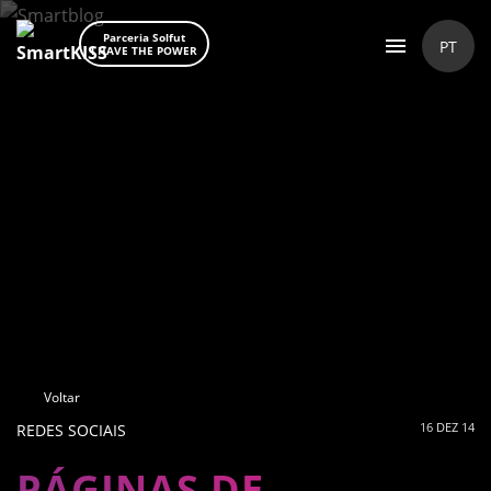
Parceria Solfut
PT
I HAVE THE POWER
Voltar
16 DEZ 14
REDES SOCIAIS
PÁGINAS DE